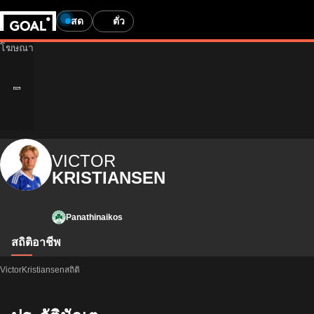
สด
ตั๋ว
VICTOR
KRISTIANSEN
Panathinaikos
สถิติ
อาชีพ
VictorKristiansenสถิติ