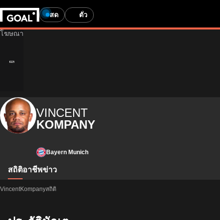
สด
ตั๋ว
VINCENT
KOMPANY
Bayern Munich
สถิติ
อาชีพ
ข่าว
VincentKompanyสถิติ