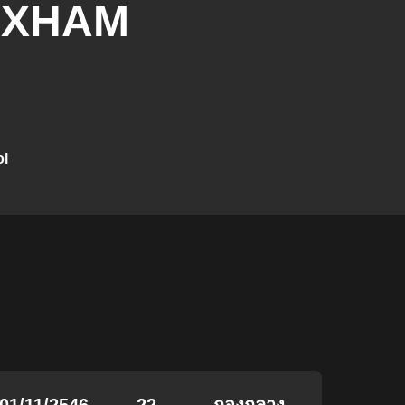
OXHAM
ol