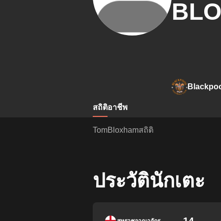
BL
Blackpo
สถิติ
อาชีพ
TomBloxhamสถิติ
ประวัตินักเตะ