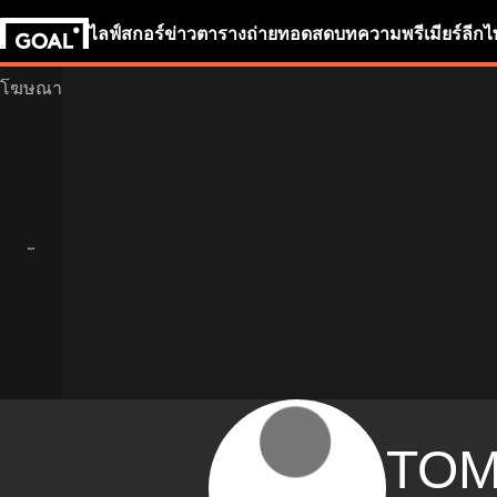
ไลฟ์สกอร์
ข่าว
ตารางถ่ายทอดสด
บทความ
พรีเมียร์ลีก
ไ
TO