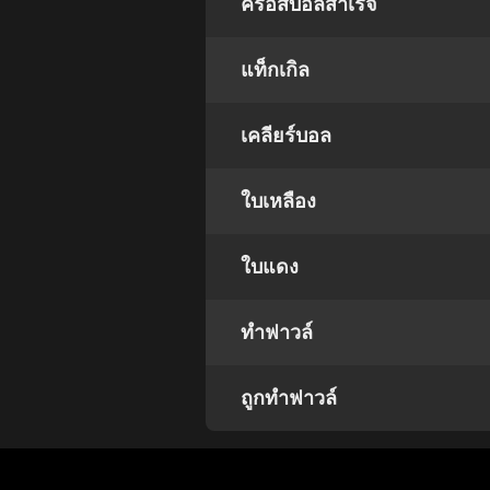
ครอสบอลสำเร็จ
แท็กเกิล
เคลียร์บอล
ใบเหลือง
ใบแดง
ทำฟาวล์
ถูกทำฟาวล์