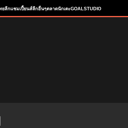
ทยลีก
แชมเปี้ยนส์ลีก
อื่นๆ
ตลาดนักเตะ
GOALSTUDIO
M