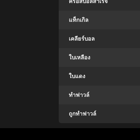
ครอสบอลสำเร็จ
แท็กเกิล
เคลียร์บอล
ใบเหลือง
ใบแดง
ทำฟาวล์
ถูกทำฟาวล์