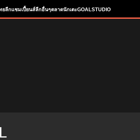
ทยลีก
แชมเปี้ยนส์ลีก
อื่นๆ
ตลาดนักเตะ
GOALSTUDIO
L