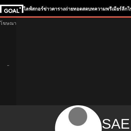
ไลฟ์สกอร์
ข่าว
ตารางถ่ายทอดสด
บทความ
พรีเมียร์ลีก
ไ
SAE