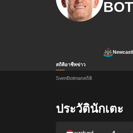
BO
Newcastl
สถิติ
อาชีพ
ข่าว
SvenBotmanสถิติ
ประวัตินักเตะ