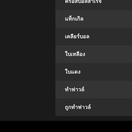
ครอสบอลสำเร็จ
แท็กเกิล
เคลียร์บอล
ใบเหลือง
ใบแดง
ทำฟาวล์
ถูกทำฟาวล์