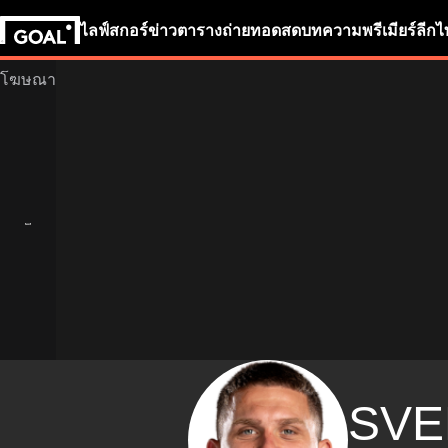
ไลฟ์สกอร์
ข่าว
ตารางถ่ายทอดสด
บทความ
พรีเมียร์ลีก
ไ
SVE