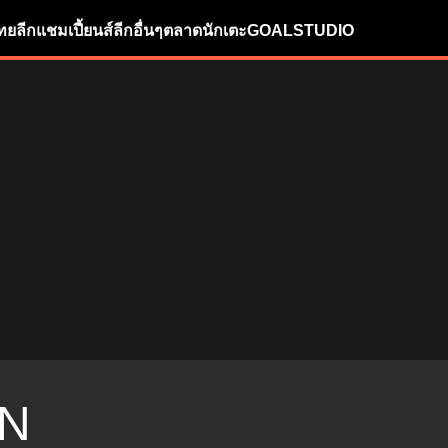
ทยลีก
แชมเปี้ยนส์ลีก
อื่นๆ
ตลาดนักเตะ
GOALSTUDIO
N