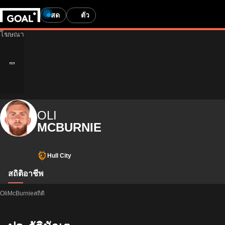
สด
ตั๋ว
OLI
MCBURNIE
Hull City
สถิติ
อาชีพ
OliMcBurnieสถิติ