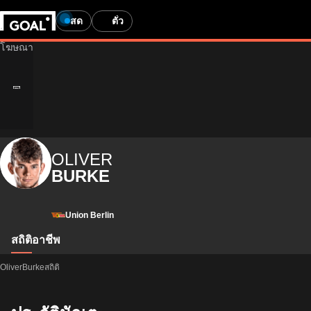
สด
ตั๋ว
OLIVER
BURKE
Union Berlin
สถิติ
อาชีพ
OliverBurkeสถิติ