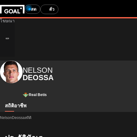
สด
ตั๋ว
NELSON
DEOSSA
Real Betis
สถิติ
อาชีพ
NelsonDeossaสถิติ