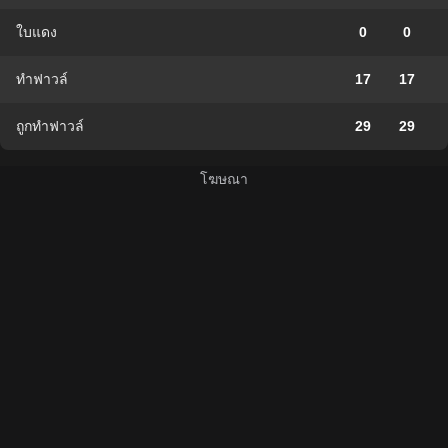
ใบแดง
0
0
ทำฟาวล์
17
17
ถูกทำฟาวล์
29
29