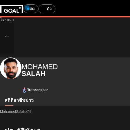
สด
ตั๋ว
MOHAMED
SALAH
Trabzonspor
สถิติ
อาชีพ
ข่าว
MohamedSalahสถิติ