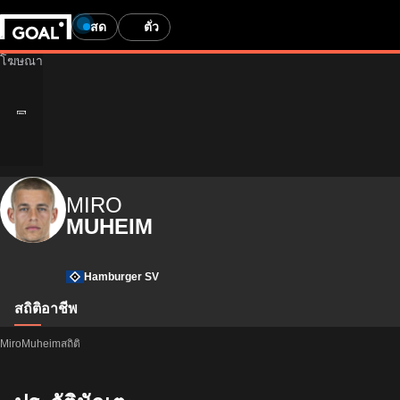
สด
ตั๋ว
MIRO
MUHEIM
Hamburger SV
สถิติ
อาชีพ
MiroMuheimสถิติ