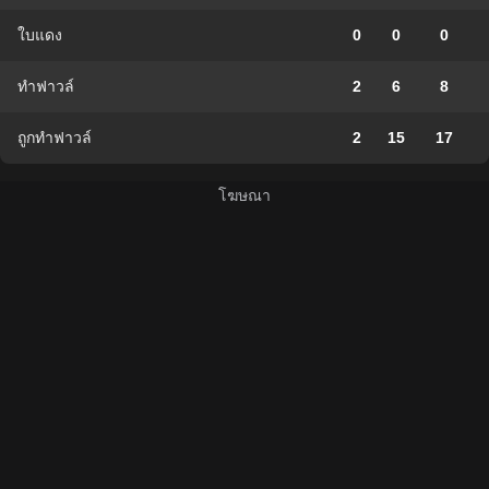
ใบแดง
0
0
0
ทำฟาวล์
2
6
8
ถูกทำฟาวล์
2
15
17