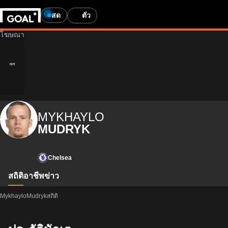
สด
ตั๋ว
MYKHAYLO
MUDRYK
Chelsea
สถิติ
อาชีพ
ข่าว
MykhayloMudrykสถิติ