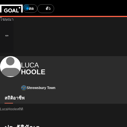
สด
ตั๋ว
LUCA
HOOLE
Shrewsbury Town
สถิติ
อาชีพ
LucaHooleสถิติ