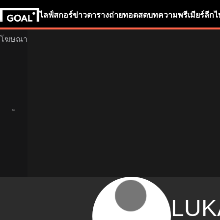
ไลฟ์สกอร์
ข่าว
ตารางถ่ายทอดสด
บทความ
พรีเมียร์ลีก
ไ
LUK