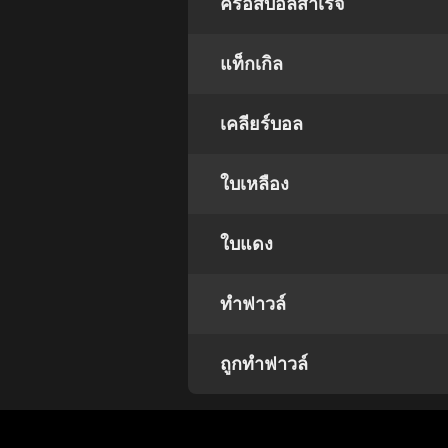
ครอสบอลสำเร็จ
แท็กเกิล
เคลียร์บอล
ใบเหลือง
ใบแดง
ทำฟาวล์
ถูกทำฟาวล์