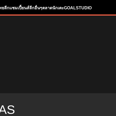
ทยลีก
แชมเปี้ยนส์ลีก
อื่นๆ
ตลาดนักเตะ
GOALSTUDIO
AS