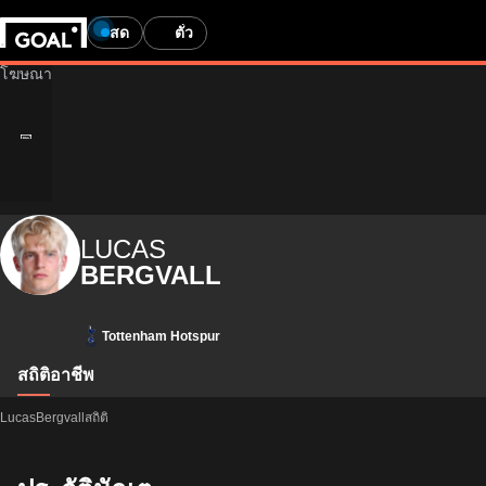
สด
ตั๋ว
LUCAS
BERGVALL
Tottenham Hotspur
สถิติ
อาชีพ
LucasBergvallสถิติ