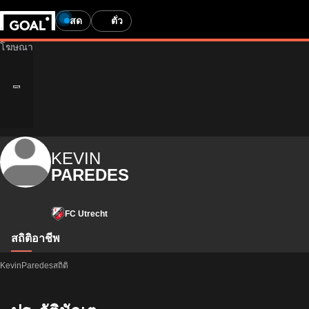
สด
ตั๋ว
KEVIN
PAREDES
FC Utrecht
สถิติ
อาชีพ
KevinParedesสถิติ