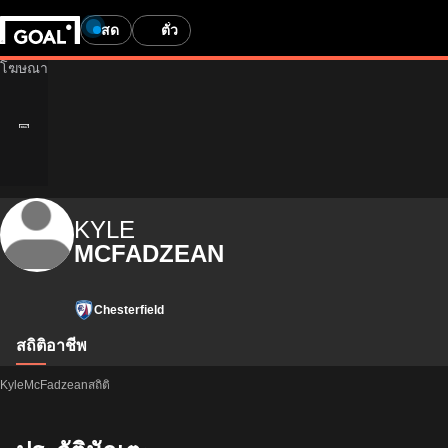
สด
ตั๋ว
KYLE
MCFADZEAN
Chesterfield
สถิติ
อาชีพ
KyleMcFadzeanสถิติ