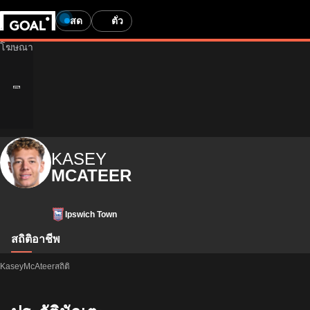
สด
ตั๋ว
KASEY
MCATEER
Ipswich Town
สถิติ
อาชีพ
KaseyMcAteerสถิติ