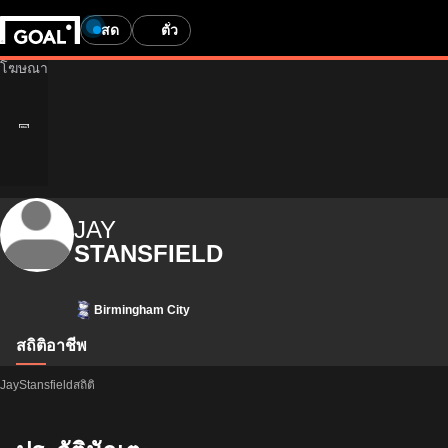
สด
ตั๋ว
JAY
STANSFIELD
Birmingham City
สถิติ
อาชีพ
JayStansfieldสถิติ