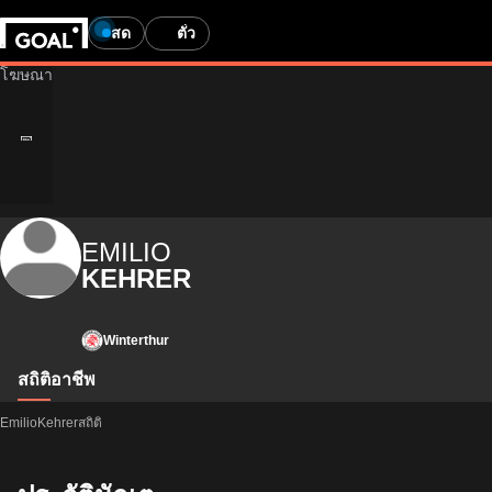
สด
ตั๋ว
EMILIO
KEHRER
Winterthur
สถิติ
อาชีพ
EmilioKehrerสถิติ