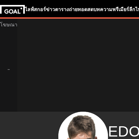
ไลฟ์สกอร์
ข่าว
ตารางถ่ายทอดสด
บทความ
พรีเมียร์ลีก
ไ
ED