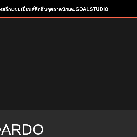
ทยลีก
แชมเปี้ยนส์ลีก
อื่นๆ
ตลาดนักเตะ
GOALSTUDIO
OARDO