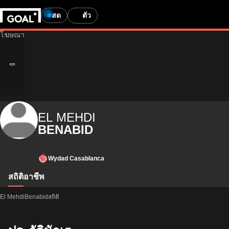
สด
ตั๋ว
EL MEHDI
BENABID
Wydad Casablanca
สถิติ
อาชีพ
El MehdiBenabidสถิติ