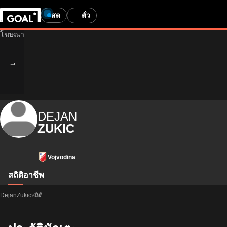
สด
ตั๋ว
DEJAN
ZUKIC
Vojvodina
สถิติ
อาชีพ
DejanZukicสถิติ