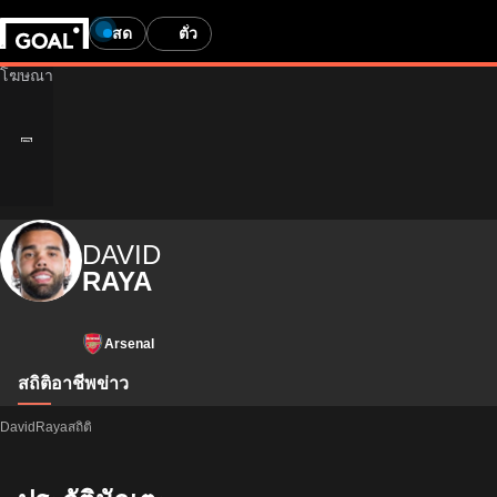
สด
ตั๋ว
Age-restricted content
DAVID
คุณอายุเกิน 18 ปีใช่หรือไม่?
คุณมีอายุไม่ถึงเกณฑ์ที่จะเข้าชมเนื้อหาเกี่ยวกับการเดิมพัน
RAYA
ระบบจะนำคุณกลับไปยังหน้าแรก
Help us verify your age by providing an honest response.
This site contains gambling advertising for 24+.
Go to homepage
แสดงโฆษณาการพนัน
Arsenal
ฉันอายุ 24 ปีหรือมากกว่า
สถิติ
อาชีพ
ข่าว
ฉันอายุต่ำกว่า 24 ปี
DavidRayaสถิติ