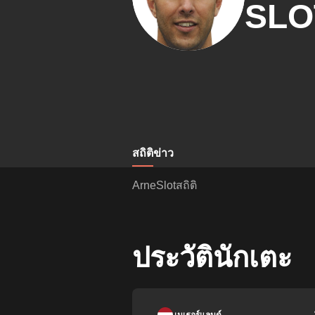
SLO
สถิติ
ข่าว
ArneSlotสถิติ
ประวัตินักเตะ