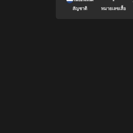
-
เนเธอร์แลนด์
สัญชาติ
หมายเลขเสื้อ