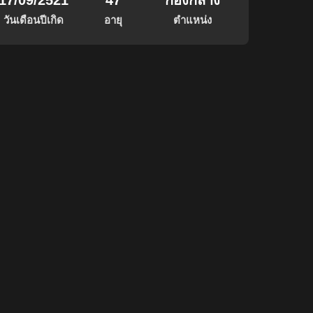
17/09/2521
47
กองกลาง
วันเดือนปีเกิด
อายุ
ตำแหน่ง