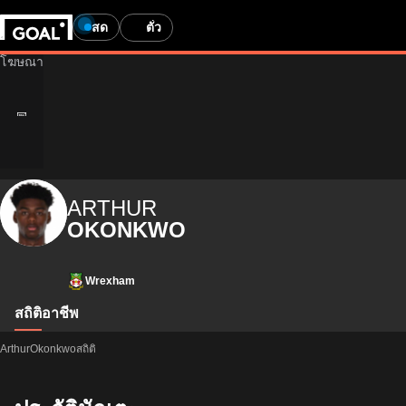
สด
ตั๋ว
ARTHUR
OKONKWO
Wrexham
สถิติ
อาชีพ
ArthurOkonkwoสถิติ