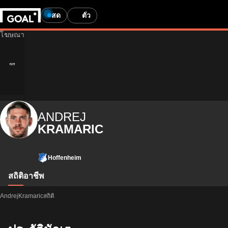
สด
ตั๋ว
ANDREJ
KRAMARIC
Hoffenheim
สถิติ
อาชีพ
AndrejKramaricสถิติ