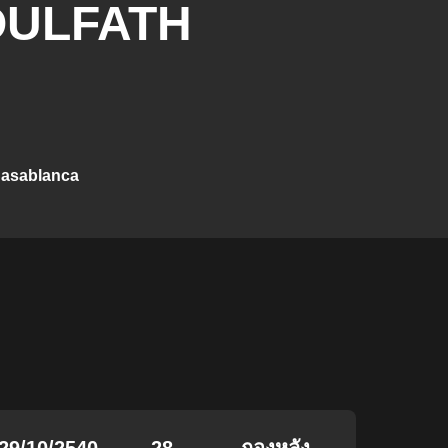
ULFATH
asablanca