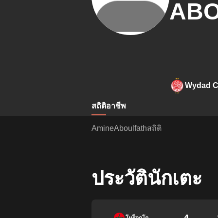
ABO
Wydad C
สถิติ
อาชีพ
AmineAboulfathสถิติ
ประวัตินักเตะ