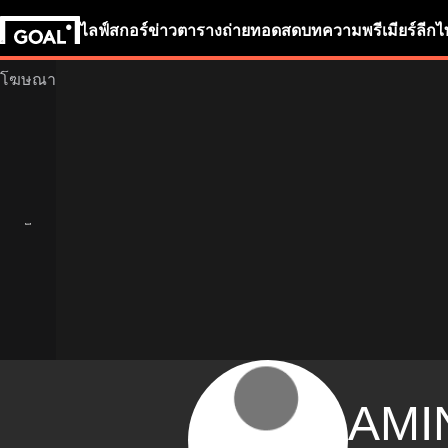
ไลฟ์สกอร์
ข่าว
ตารางถ่ายทอดสด
บทความ
พรีเมียร์ลีก
ไ
AMI