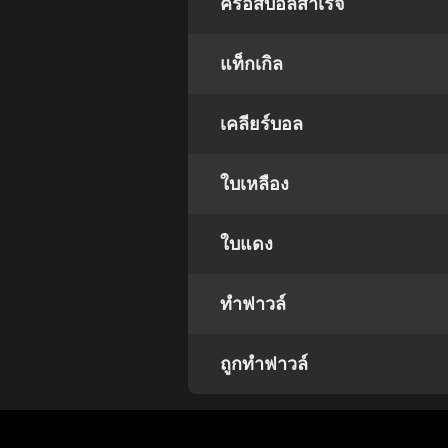
ครอสบอลสำเร็จ
แท็กเกิล
เคลียร์บอล
ใบเหลือง
ใบแดง
ทำฟาวล์
ถูกทำฟาวล์