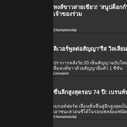
หงส์ขาวสายเขียว! 'สนูปด็อกก์'ซ
เจ้าของร่วม
Championship
ลิเวอร์พูลต่อสัญญา'รีส วิลเลีย
ปราการหลังวัย 20 เซ็นสัญญาฉบับใหม่
ทีมหงส์ขาวด้วยสัญญายืมตัว 1 ซีซัน
Liverpool
ขึ้นลีกสูงสุดรอบ 74 ปี! เบรนท
เบรนท์ฟอร์ด เลื่อนชั้นขึ้นสู่ลีกสูงสุดเป
เอาชนะสวอนซีได้ในรอบเพลย์ออฟนัด
Championship