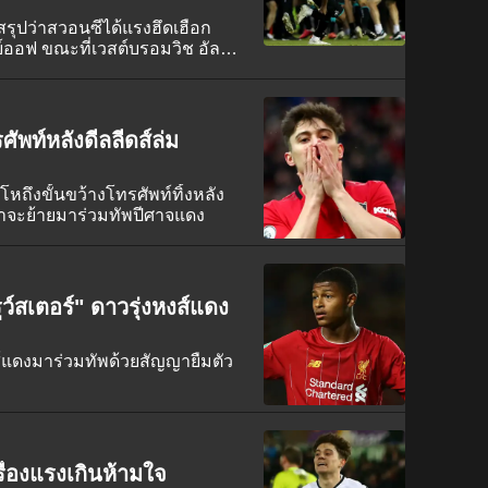
สรุปว่าสวอนซีได้แรงฮึดเฮือก
ย์ออฟ ขณะที่เวสต์บรอมวิช อัล
ัพท์หลังดีลลีดส์ล่ม
โหถึงขั้นขว้างโทรศัพท์ทิ้งหลัง
ขาจะย้ายมาร่วมทัพปีศาจแดง
ว์สเตอร์" ดาวรุ่งหงส์แดง
ส์แดงมาร่วมทัพด้วยสัญญายืมตัว
รื่องแรงเกินห้ามใจ