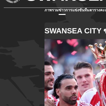
ภาพรวม
ข่าว
การแข่งขัน
ทีม
ตารางคะ
SWANSEA CITY ข