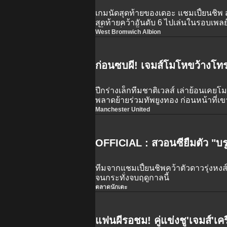
เกมนัดสุดท้ายของเดอะ แชมเปี้ยนชิพ 
สุดท้ายคว้าอันดับ 6 ไปเล่นในรอบเพล
เบี้ยน เลื่อนชั้นไร้ปัญหา
West Bromwich Albion
ก่อนซบผี! เจมส์โมโหขว้างโทรศ
ปีกร่างเล็กทีมชาติเวลส์ เล่าย้อนเคยโม
พลาดย้ายร่วมทัพยูงทอง ก่อนหน้าที่เ
Manchester United
OFFICIAL : สวอนซียืมตัว "บรู
ทีมจากแชมเปี้ยนชิพคว้าตัวดาวรุ่งหง
จนกระทั่งจบฤดูกาลนี้
ตลาดนักเตะ
แฟนผีรอชม! คู่แข่งชู'เจมส์'เค