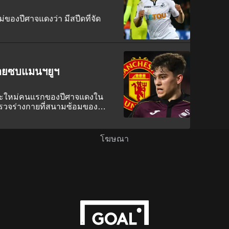
ม่ของปีศาจแดงว่า มีสปีดที่จัด
งกายซบแมนฯยูฯ
กเตะใหม่คนแรกของปีศาจแดงใน
รตรวจร่างกายที่สนามซ้อมของ