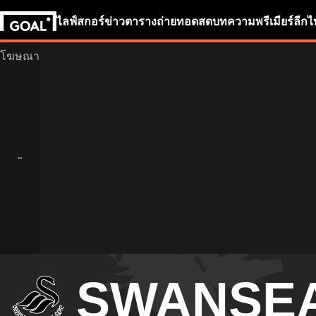
ไลฟ์สกอร์
ข่าว
ตารางถ่ายทอดสด
บทความ
พรีเมียร์ลีก
ไ
SWANSEA