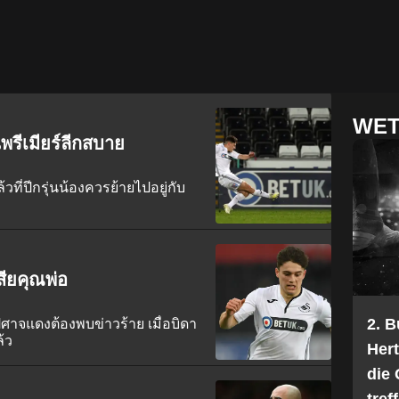
WET
นพรีเมียร์ลีกสบาย
วที่ปีกรุ่นน้องควรย้ายไปอยู่กับ
สียคุณพ่อ
2. 
ปีศาจแดงต้องพบข่าวร้าย เมื่อบิดา
้ว
Her
die 