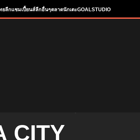
ทยลีก
แชมเปี้ยนส์ลีก
อื่นๆ
ตลาดนักเตะ
GOALSTUDIO
 CITY