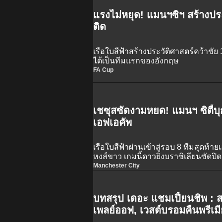
แรงไม่หยุด! แมนฯซิฯ สร้างประ
ติด
เรือใบสีฟ้าสร้างประวัติศาสตร์คว้าชั
ได้เป็นทีมแรกของอังกฤษ
FA Cup
เชซุสซัดงามหยด! แมนฯ ซิตี้บุก
เอฟเอคัพ
เรือใบสีฟ้าผ่านเข้าสู่รอบ 8 ทีมสุดท้าย
หงส์ขาว เกมนี้ดาวยิงบราซิเลียนซัด
Manchester City
บทสรุป เดอะ แชมเปี้ยนชิพ :
เพลย์ออฟ, เวสต์บรอมคืนพรีเมีย