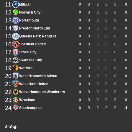
11
Millwall
0
0
0
0
0
0
12
Norwich City
0
0
0
0
0
0
13
Portsmouth
0
0
0
0
0
0
14
Preston North End
0
0
0
0
0
0
15
Queens Park Rangers
0
0
0
0
0
0
16
Sheffield United
0
0
0
0
0
0
17
Stoke City
0
0
0
0
0
0
18
Swansea City
0
0
0
0
0
0
19
Watford
0
0
0
0
0
0
20
West Bromwich Albion
0
0
0
0
0
0
21
West Ham United
0
0
0
0
0
0
22
Wolverhampton Wanderers
0
0
0
0
0
0
23
Wrexham
0
0
0
0
0
0
24
Southampton
0
0
0
0
0
-4
สำคัญ: