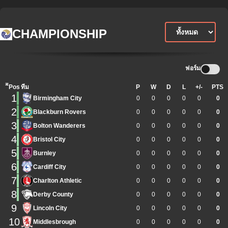
CHAMPIONSHIP
ฟอร์ม
ิีPos
ทีม
P
W
D
L
+/-
PTS
1
Birmingham City
0
0
0
0
0
0
2
Blackburn Rovers
0
0
0
0
0
0
3
Bolton Wanderers
0
0
0
0
0
0
4
Bristol City
0
0
0
0
0
0
5
Burnley
0
0
0
0
0
0
6
Cardiff City
0
0
0
0
0
0
7
Charlton Athletic
0
0
0
0
0
0
8
Derby County
0
0
0
0
0
0
9
Lincoln City
0
0
0
0
0
0
10
Middlesbrough
0
0
0
0
0
0