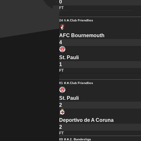
0
FT
24 ก.ค.
Club Friendlies
AFC Bournemouth
4
St. Pauli
1
FT
01 ส.ค.
Club Friendlies
St. Pauli
2
Deportivo de A Coruna
2
FT
09 ส.ค.
2. Bundesliga