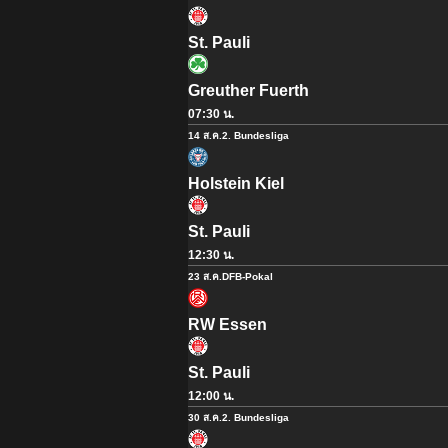
St. Pauli
Greuther Fuerth
07:30 น.
14 ส.ค.
2. Bundesliga
Holstein Kiel
St. Pauli
12:30 น.
23 ส.ค.
DFB-Pokal
RW Essen
St. Pauli
12:00 น.
30 ส.ค.
2. Bundesliga