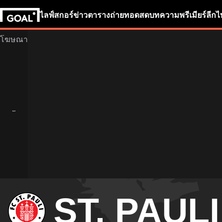
ไลฟ์สกอร์
ข่าว
ตารางถ่ายทอดสด
บทความ
พรีเมียร์ลีก
ไ
ST. PAULI