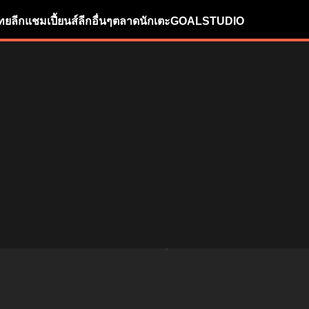
ทยลีก
แชมเปี้ยนส์ลีก
อื่นๆ
ตลาดนักเตะ
GOALSTUDIO