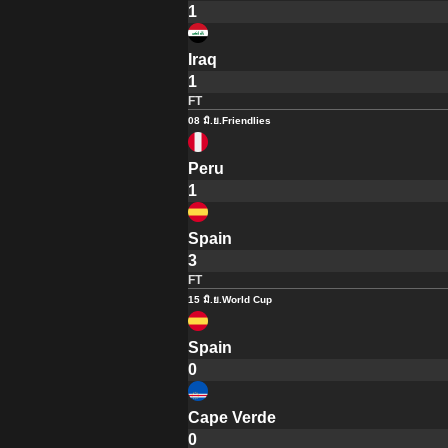
1
Iraq
1
FT
08 มิ.ย.
Friendlies
Peru
1
Spain
3
FT
15 มิ.ย.
World Cup
Spain
0
Cape Verde
0