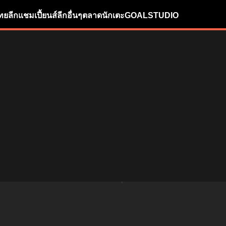
ทยลีก
แชมเปี้ยนส์ลีก
อื่นๆ
ตลาดนักเตะ
GOALSTUDIO