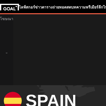
ไลฟ์สกอร์
ข่าว
ตารางถ่ายทอดสด
บทความ
พรีเมียร์ลีก
ไ
SPAIN