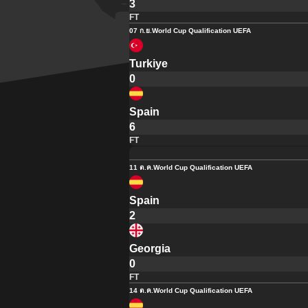
3
FT
07 ก.ย.
World Cup Qualification UEFA
Turkiye
0
Spain
6
FT
11 ต.ค.
World Cup Qualification UEFA
Spain
2
Georgia
0
FT
14 ต.ค.
World Cup Qualification UEFA