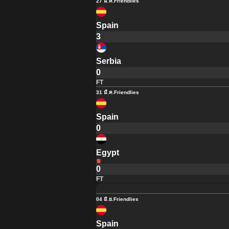
27 มี.ค.
Friendlies
Spain
3
Serbia
0
FT
31 มี.ค.
Friendlies
Spain
0
Egypt
0
FT
04 มิ.ย.
Friendlies
Spain