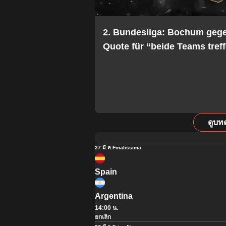
2. Bundesliga: Bochum geg
Quote für “beide Teams treff
ดูบท
27 มี.ค.
Finalissima
Spain
Argentina
14:00 น.
ยกเลิก