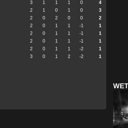
3
1
1
1
0
4
2
1
0
1
0
3
2
0
2
0
0
2
2
0
1
1
-1
1
2
0
1
1
-1
1
2
0
1
1
-1
1
2
0
1
1
-2
1
3
0
1
2
-2
1
WET