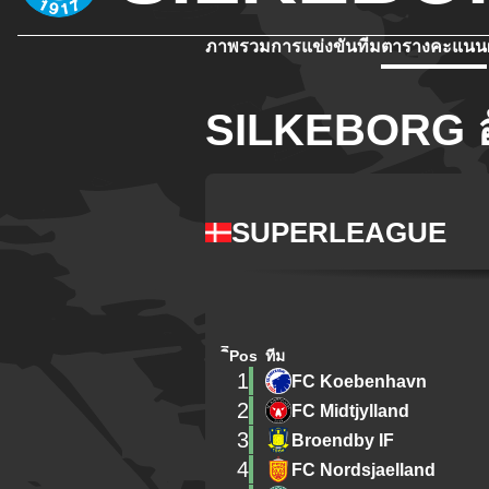
ภาพรวม
การแข่งขัน
ทีม
ตารางคะแนน
SILKEBORG อ
SUPERLEAGUE
ิีPos
ทีม
1
FC Koebenhavn
2
FC Midtjylland
3
Broendby IF
4
FC Nordsjaelland