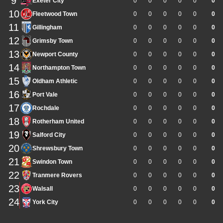
9
Exeter City
0
0
0
0
0
0
10
Fleetwood Town
0
0
0
0
0
0
11
Gillingham
0
0
0
0
0
0
12
Grimsby Town
0
0
0
0
0
0
13
Newport County
0
0
0
0
0
0
14
Northampton Town
0
0
0
0
0
0
15
Oldham Athletic
0
0
0
0
0
0
16
Port Vale
0
0
0
0
0
0
17
Rochdale
0
0
0
0
0
0
18
Rotherham United
0
0
0
0
0
0
19
Salford City
0
0
0
0
0
0
20
Shrewsbury Town
0
0
0
0
0
0
21
Swindon Town
0
0
0
0
0
0
22
Tranmere Rovers
0
0
0
0
0
0
23
Walsall
0
0
0
0
0
0
24
York City
0
0
0
0
0
0