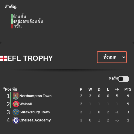
สำคัญ:
เลื่อนชั้น
เพลย์ออฟเลื่อนชั้น
ตกชั้น
EFL TROPHY
ฟอร์ม
ิีPos
ทีม
P
W
D
L
+/-
PTS
1
Northampton Town
3
3
0
0
5
9
2
Walsall
3
1
1
1
1
5
3
Shrewsbury Town
3
1
0
2
-1
3
4
Chelsea Academy
3
0
1
2
-5
1