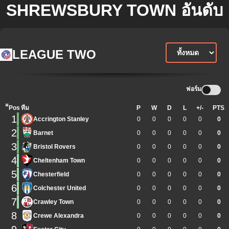
SHREWSBURY TOWN อันดับ
LEAGUE TWO
ฟอร์ม
ิีPos
ทีม
P
W
D
L
+/-
PTS
1
Accrington Stanley
0
0
0
0
0
0
2
Barnet
0
0
0
0
0
0
3
Bristol Rovers
0
0
0
0
0
0
4
Cheltenham Town
0
0
0
0
0
0
5
Chesterfield
0
0
0
0
0
0
6
Colchester United
0
0
0
0
0
0
7
Crawley Town
0
0
0
0
0
0
8
Crewe Alexandra
0
0
0
0
0
0