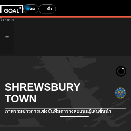
สด
ตั๋ว
SHREWSBURY
TOWN
ภาพรวม
ข่าว
การแข่งขัน
ทีม
ตารางคะแนน
ผู้เล่นชั้นนำ