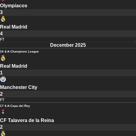
Olympiacos
3
Real Madrid
4
FT
December 2025
10 ธ.ค.
Champions League
Real Madrid
1
Manchester City
2
FT
17 ธ.ค.
Copa del Rey
CF Talavera de la Reina
2