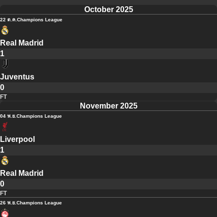
October 2025
22 ต.ค.
Champions League
Real Madrid
1
Juventus
0
FT
November 2025
04 พ.ย.
Champions League
Liverpool
1
Real Madrid
0
FT
26 พ.ย.
Champions League