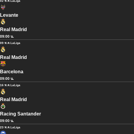
02 พ.ค.
LaLiga
Levante
Real Madrid
09:00 น.
09 พ.ค.
LaLiga
Real Madrid
Barcelona
09:00 น.
16 พ.ค.
LaLiga
Real Madrid
Racing Santander
09:00 น.
23 พ.ค.
LaLiga