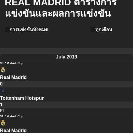
REAL MADRID ตารางการ
แข่งขันและผลการแข่งขัน
การแข่งขันทั้งหมด
ทุกเดือน
July 2019
30 ก.ค.
Audi Cup
Real Madrid
0
Tottenham Hotspur
1
FT
31 ก.ค.
Audi Cup
Real Madrid