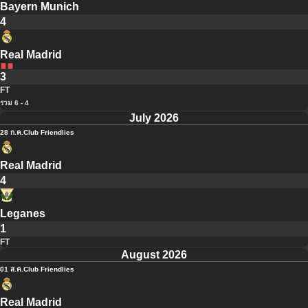
Bayern Munich
4
Real Madrid
3
FT
รวม 6 - 4
July 2026
28 ก.ค.
Club Friendlies
Real Madrid
4
Leganes
1
FT
August 2026
01 ส.ค.
Club Friendlies
Real Madrid