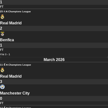
1
FT
25 ก.พ.
Champions League
Real Madrid
2
Benfica
1
FT
รวม 3 - 1
March 2026
11 มี.ค.
Champions League
Real Madrid
3
Manchester City
0
FT
17 มี.ค.
Champions League