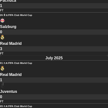
Pachuca
1
FT
26 มิ.ย.
FIFA Club World Cup
Salzburg
0
Real Madrid
3
FT
July 2025
01 ก.ค.
FIFA Club World Cup
Real Madrid
1
Juventus
0
FT
05 ก.ค.
FIFA Club World Cup