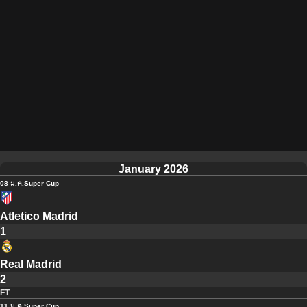
January 2026
08 ม.ค.
Super Cup
Atletico Madrid
1
Real Madrid
2
FT
11 ม.ค.
Super Cup