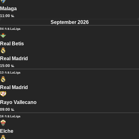
Malaga
11:00 น.
September 2026
04 ก.ย.
LaLiga
Real Betis
Real Madrid
15:00 น.
13 ก.ย.
LaLiga
Real Madrid
Rayo Vallecano
09:00 น.
16 ก.ย.
LaLiga
Elche