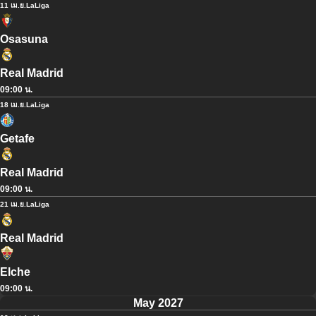
11 เม.ย.
LaLiga
Osasuna
Real Madrid
09:00 น.
18 เม.ย.
LaLiga
Getafe
Real Madrid
09:00 น.
21 เม.ย.
LaLiga
Real Madrid
Elche
09:00 น.
May 2027