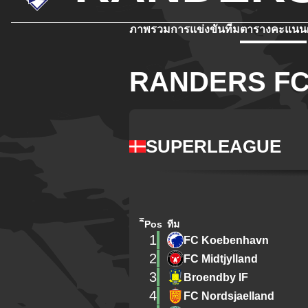
ภาพรวม
การแข่งขัน
ทีม
ตารางคะแนน
RANDERS FC 
SUPERLEAGUE
ิีPos
ทีม
1
FC Koebenhavn
2
FC Midtjylland
3
Broendby IF
4
FC Nordsjaelland