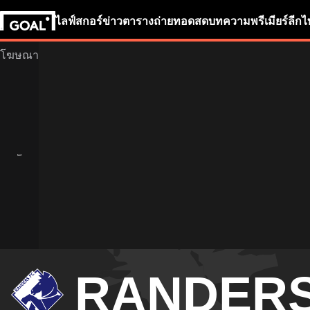
ไลฟ์สกอร์
ข่าว
ตารางถ่ายทอดสด
บทความ
พรีเมียร์ลีก
ไ
RANDERS