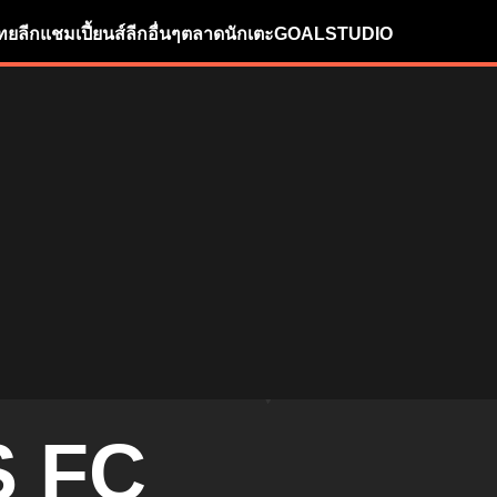
ทยลีก
แชมเปี้ยนส์ลีก
อื่นๆ
ตลาดนักเตะ
GOALSTUDIO
 FC