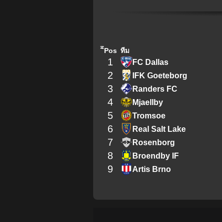
ิีPos
ทีม
1
FC Dallas
2
IFK Goeteborg
3
Randers FC
4
Mjaellby
5
Tromsoe
6
Real Salt Lake
7
Rosenborg
8
Broendby IF
9
Artis Brno