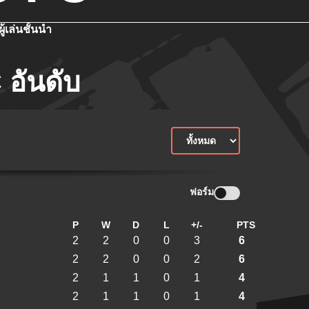
ผู้เล่นชั้นนำ
อันดับ
ฟอร์ม
P
W
D
L
+/-
PTS
2
2
0
0
3
6
2
2
0
0
2
6
2
1
1
0
1
4
2
1
1
0
1
4