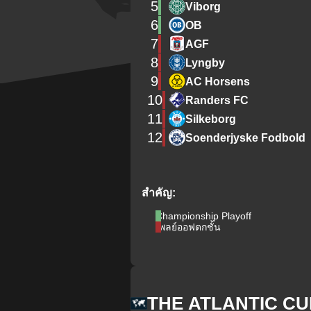
5
Viborg
6
OB
7
AGF
8
Lyngby
9
AC Horsens
10
Randers FC
11
Silkeborg
12
Soenderjyske Fodbold
สำคัญ:
Championship Playoff
เพลย์ออฟตกชั้น
THE ATLANTIC CU