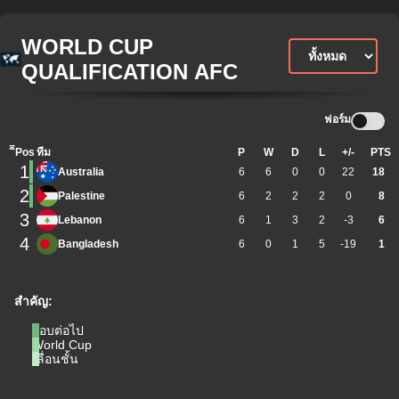
WORLD CUP
QUALIFICATION AFC
ฟอร์ม
ิีPos
ทีม
P
W
D
L
+/-
PTS
1
Australia
6
6
0
0
22
18
2
Palestine
6
2
2
2
0
8
3
Lebanon
6
1
3
2
-3
6
4
Bangladesh
6
0
1
5
-19
1
สำคัญ:
รอบต่อไป
World Cup
เลื่อนชั้น