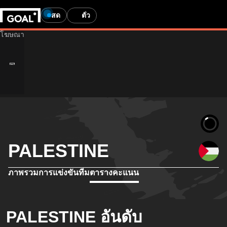
สด
ตั๋ว
PALESTINE
ภาพรวม
การแข่งขัน
ทีม
ตารางคะแนน
PALESTINE อันดับ