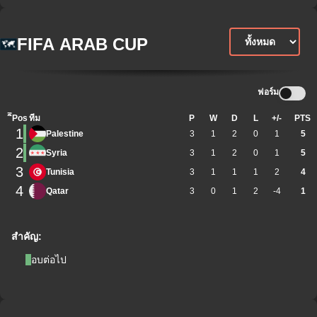
FIFA ARAB CUP
ฟอร์ม
ิีPos
ทีม
P
W
D
L
+/-
PTS
1
Palestine
3
1
2
0
1
5
2
Syria
3
1
2
0
1
5
3
Tunisia
3
1
1
1
2
4
4
Qatar
3
0
1
2
-4
1
สำคัญ:
รอบต่อไป