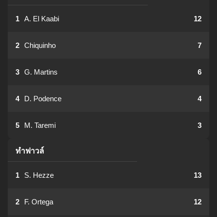
1
A. El Kaabi
12
2
Chiquinho
7
3
G. Martins
6
4
D. Podence
4
5
M. Taremi
3
ทำฟาวล์
1
S. Hezze
13
2
F. Ortega
12