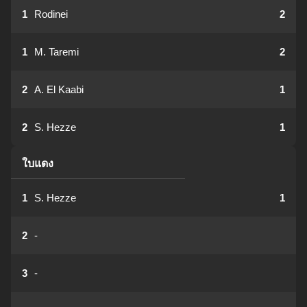
1
Rodinei
2
1
M. Taremi
2
2
A. El Kaabi
1
2
S. Hezze
1
ใบแดง
1
S. Hezze
1
2
-
3
-