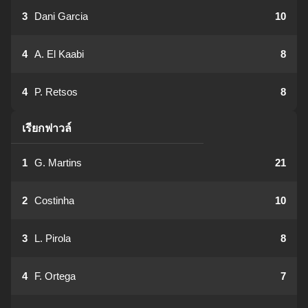
3
Dani Garcia
10
4
A. El Kaabi
8
4
P. Retsos
8
เรียกฟาวล์
1
G. Martins
21
2
Costinha
10
3
L. Pirola
8
4
F. Ortega
7