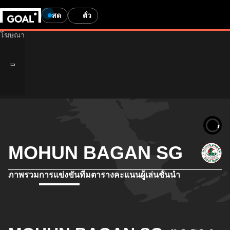
สด
ตั๋ว
MOHUN BAGAN SG
ภาพรวม
การแข่งขัน
ทีม
ตารางคะแนน
ผู้เล่นชั้นนำ