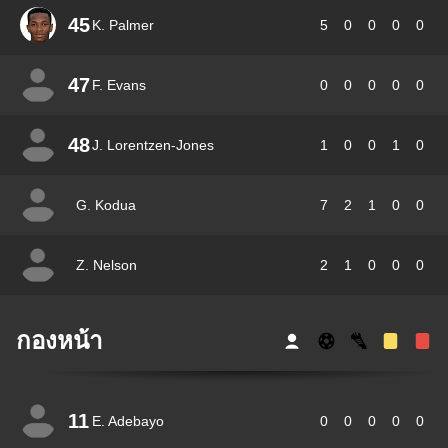
45
K. Palmer
5
0
0
0
0
47
F. Evans
0
0
0
0
0
48
J. Lorentzen-Jones
1
0
0
1
0
G. Kodua
7
2
1
0
0
Z. Nelson
2
1
0
0
0
กองหน้า
11
E. Adebayo
0
0
0
0
0