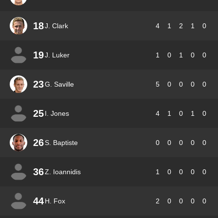
18
J. Clark
4
1
2
1
0
19
J. Luker
1
0
1
0
0
23
G. Saville
5
0
0
0
0
25
I. Jones
4
1
0
1
0
26
S. Baptiste
0
0
0
0
0
36
Z. Ioannidis
1
0
0
0
0
44
H. Fox
2
0
0
0
0