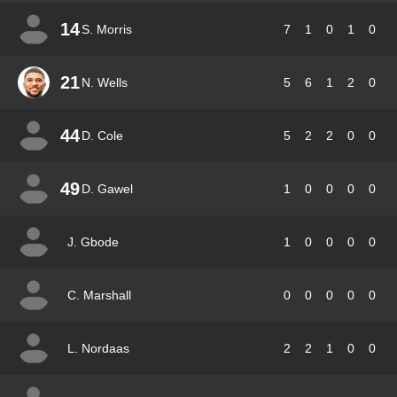
14
S. Morris
7
1
0
1
0
21
N. Wells
5
6
1
2
0
44
D. Cole
5
2
2
0
0
49
D. Gawel
1
0
0
0
0
J. Gbode
1
0
0
0
0
C. Marshall
0
0
0
0
0
L. Nordaas
2
2
1
0
0