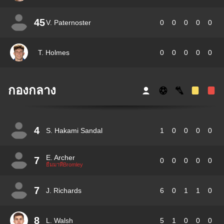
45
V. Paternoster
0
0
0
0
0
T. Holmes
0
0
0
0
0
กองกลาง
4
S. Hakami Sandal
1
0
0
0
0
E. Archer
7
0
0
0
0
0
ยืมมาที่Bromley
7
J. Richards
6
0
1
1
0
8
L. Walsh
5
1
0
0
0