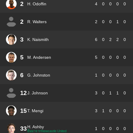
2
H. Odoffin
4
0
0
0
0
2
R. Walters
2
0
0
1
0
3
K. Naismith
6
0
2
2
0
5
M. Andersen
5
0
0
0
0
6
G. Johnston
1
0
0
0
0
12
J. Johnson
3
0
1
1
0
15
T. Mengi
3
1
0
0
0
H. Ashby
33
1
0
0
0
0
ยืมมาจากNewcastle United