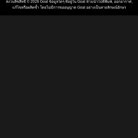
สงวนลิขสิทธิ์ © 2026
Goal
ข้อมูลใดๆ ที่อยู่ใน
Goal
ห้ามนำไปตีพิมพ์, ออกอากาศ,
แก้ไขหรือผลิตซ้ำ โดยไม่มีการขออนุญาต
Goal
อย่างเป็นลายลักษณ์อักษร