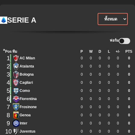
SERIE A
ฟอร์ม
ิีPos
ทีม
P
W
D
L
+/-
PTS
1
AC Milan
0
0
0
0
0
0
2
Atalanta
0
0
0
0
0
0
3
Bologna
0
0
0
0
0
0
4
Cagliari
0
0
0
0
0
0
5
Como
0
0
0
0
0
0
6
Fiorentina
0
0
0
0
0
0
7
Frosinone
0
0
0
0
0
0
8
Genoa
0
0
0
0
0
0
9
Inter
0
0
0
0
0
0
10
Juventus
0
0
0
0
0
0