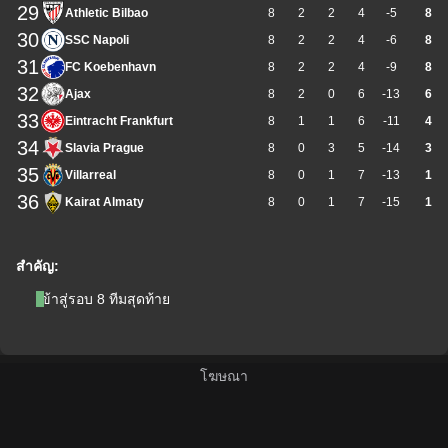
29
Athletic Bilbao
8
2
2
4
-5
8
30
SSC Napoli
8
2
2
4
-6
8
31
FC Koebenhavn
8
2
2
4
-9
8
32
Ajax
8
2
0
6
-13
6
33
Eintracht Frankfurt
8
1
1
6
-11
4
34
Slavia Prague
8
0
3
5
-14
3
35
Villarreal
8
0
1
7
-13
1
36
Kairat Almaty
8
0
1
7
-15
1
สำคัญ:
เข้าสู่รอบ 8 ทีมสุดท้าย