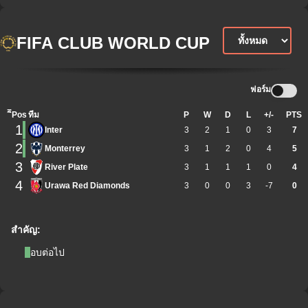
FIFA CLUB WORLD CUP
ฟอร์ม
ิีPos
ทีม
P
W
D
L
+/-
PTS
1
Inter
3
2
1
0
3
7
2
Monterrey
3
1
2
0
4
5
3
River Plate
3
1
1
1
0
4
4
Urawa Red Diamonds
3
0
0
3
-7
0
สำคัญ:
รอบต่อไป