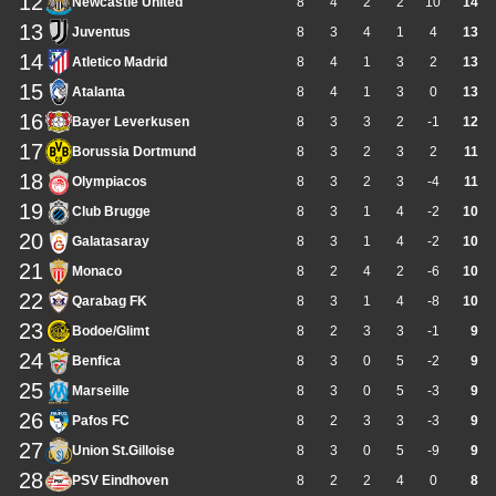
12
Newcastle United
8
4
2
2
10
14
13
Juventus
8
3
4
1
4
13
14
Atletico Madrid
8
4
1
3
2
13
15
Atalanta
8
4
1
3
0
13
16
Bayer Leverkusen
8
3
3
2
-1
12
17
Borussia Dortmund
8
3
2
3
2
11
18
Olympiacos
8
3
2
3
-4
11
19
Club Brugge
8
3
1
4
-2
10
20
Galatasaray
8
3
1
4
-2
10
21
Monaco
8
2
4
2
-6
10
22
Qarabag FK
8
3
1
4
-8
10
23
Bodoe/Glimt
8
2
3
3
-1
9
24
Benfica
8
3
0
5
-2
9
25
Marseille
8
3
0
5
-3
9
26
Pafos FC
8
2
3
3
-3
9
27
Union St.Gilloise
8
3
0
5
-9
9
28
PSV Eindhoven
8
2
2
4
0
8