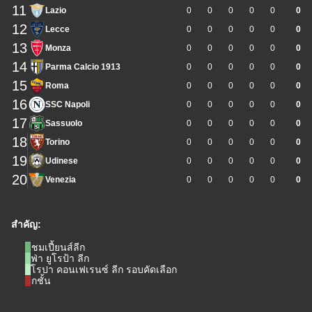
11
Lazio
0
0
0
0
0
0
12
Lecce
0
0
0
0
0
0
13
Monza
0
0
0
0
0
0
14
Parma Calcio 1913
0
0
0
0
0
0
15
Roma
0
0
0
0
0
0
16
SSC Napoli
0
0
0
0
0
0
17
Sassuolo
0
0
0
0
0
0
18
Torino
0
0
0
0
0
0
19
Udinese
0
0
0
0
0
0
20
Venezia
0
0
0
0
0
0
สำคัญ:
แชมเปี้ยนส์ลีก
ยูฟ่า ยูโรป้า ลีก
ยูโรปา คอนเฟเรนซ์ ลีก รอบคัดเลือก
ตกชั้น