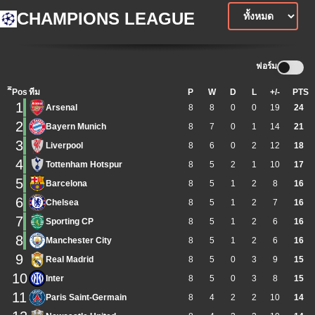
CHAMPIONS LEAGUE
ฟอร์ม
ิีPos
ทีม
P
W
D
L
+/-
PTS
1
Arsenal
8
8
0
0
19
24
2
Bayern Munich
8
7
0
1
14
21
3
Liverpool
8
6
0
2
12
18
4
Tottenham Hotspur
8
5
2
1
10
17
5
Barcelona
8
5
1
2
8
16
6
Chelsea
8
5
1
2
7
16
7
Sporting CP
8
5
1
2
6
16
8
Manchester City
8
5
1
2
6
16
9
Real Madrid
8
5
0
3
9
15
10
Inter
8
5
0
3
8
15
11
Paris Saint-Germain
8
4
2
2
10
14