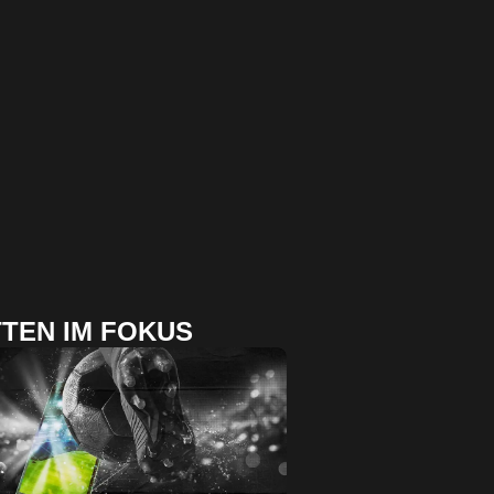
TEN IM FOKUS