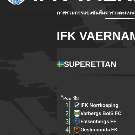
ภาพรวม
การแข่งขัน
ทีม
ตารางคะแนน
IFK VAERNAM
SUPERETTAN
ิีPos
ทีม
1
IFK Norrkoeping
2
Varbergs BoIS FC
3
Falkenbergs FF
4
Oestersunds FK