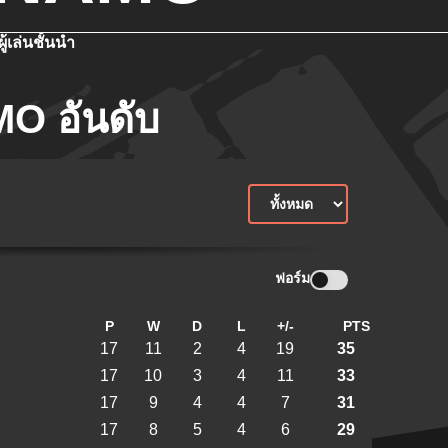
ผู้เล่นชั้นนำ
O อันดับ
ฟอร์ม
P
W
D
L
+/-
PTS
17
11
2
4
19
35
17
10
3
4
11
33
17
9
4
4
7
31
17
8
5
4
6
29