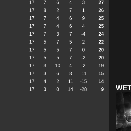
17
7
6
4
3
27
17
8
2
7
1
26
17
7
4
6
9
25
17
7
4
6
4
25
17
7
3
7
-4
24
17
5
7
5
2
22
17
5
5
7
0
20
17
5
5
7
-2
20
17
3
10
4
-2
19
17
3
6
8
-11
15
17
4
2
11
-15
14
WET
17
3
0
14
-28
9