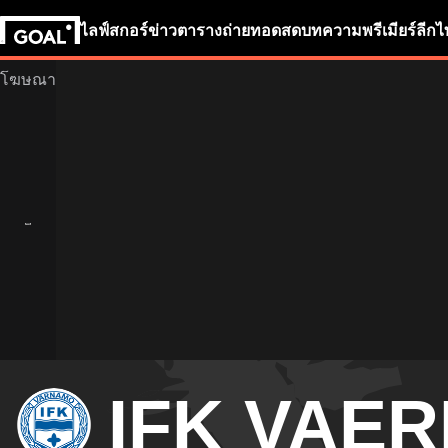
ไลฟ์สกอร์
ข่าว
ตารางถ่ายทอดสด
บทความ
พรีเมียร์ลีก
ไ
IFK VAE