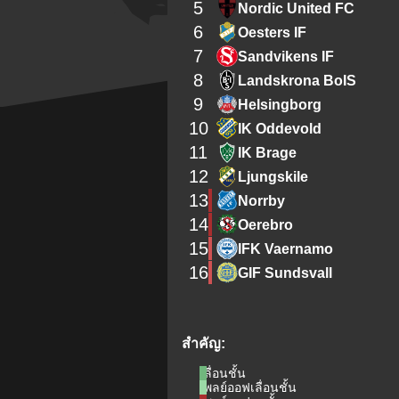
5
Nordic United FC
6
Oesters IF
7
Sandvikens IF
8
Landskrona BoIS
9
Helsingborg
10
IK Oddevold
11
IK Brage
12
Ljungskile
13
Norrby
14
Oerebro
15
IFK Vaernamo
16
GIF Sundsvall
สำคัญ:
เลื่อนชั้น
เพลย์ออฟเลื่อนชั้น