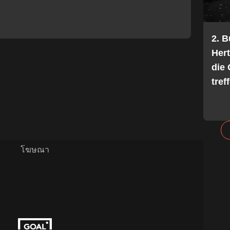
2. 
Her
die 
tref