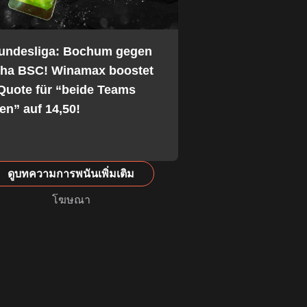
Bundesliga: Bochum gegen
tha BSC! Winamax boostet
Quote für “beide Teams
fen” auf 14,50!
ดูบทความการพนันเพิ่มเติม