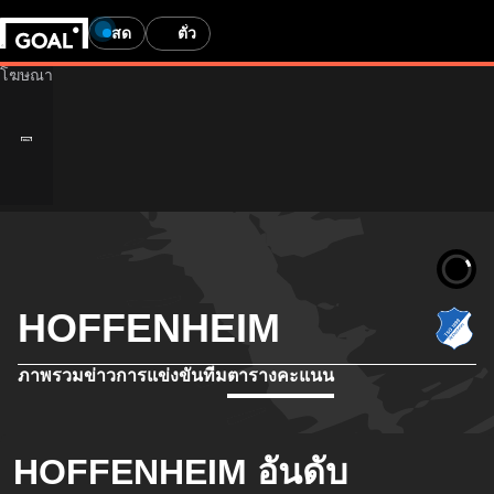
สด
ตั๋ว
HOFFENHEIM
ภาพรวม
ข่าว
การแข่งขัน
ทีม
ตารางคะแนน
HOFFENHEIM อันดับ