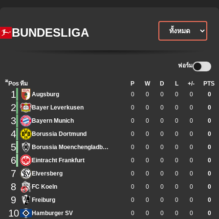
BUNDESLIGA
ฟอร์ม
ิีPos
ทีม
P
W
D
L
+/-
PTS
1
Augsburg
0
0
0
0
0
0
2
Bayer Leverkusen
0
0
0
0
0
0
3
Bayern Munich
0
0
0
0
0
0
4
Borussia Dortmund
0
0
0
0
0
0
5
Borussia Moenchengladbach
0
0
0
0
0
0
6
Eintracht Frankfurt
0
0
0
0
0
0
7
Elversberg
0
0
0
0
0
0
8
FC Koeln
0
0
0
0
0
0
9
Freiburg
0
0
0
0
0
0
10
Hamburger SV
0
0
0
0
0
0