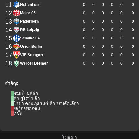
11
Hoffenheim
0
0
0
0
0
0
12
Mainz 05
0
0
0
0
0
0
13
Paderborn
0
0
0
0
0
0
14
RB Leipzig
0
0
0
0
0
0
15
Schalke 04
0
0
0
0
0
0
16
Union Berlin
0
0
0
0
0
0
17
VfB Stuttgart
0
0
0
0
0
0
18
Werder Bremen
0
0
0
0
0
0
สำคัญ:
แชมเปี้ยนส์ลีก
ยูฟ่า ยูโรป้า ลีก
ยูโรปา คอนเฟเรนซ์ ลีก รอบคัดเลือก
เพลย์ออฟตกชั้น
ตกชั้น