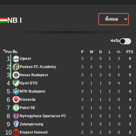
NB I
ฟอร์ม
ิีPos
ทีม
P
W
D
L
+/-
PTS
1
Ujpest
3
2
0
1
3
6
2
Puskas FC Academy
3
2
0
1
1
6
3
Vasas Budapest
3
1
2
0
5
5
4
Gyori ETO
2
1
1
0
4
4
5
MTK Budapest
3
1
1
1
2
4
6
Kisvarda
3
1
1
1
0
4
7
Paksi SE
2
1
0
1
-1
3
8
Nyiregyhaza Spartacus FC
2
1
0
1
-3
3
9
Zalaegerszeg
3
1
0
2
-5
3
10
Kispest Honved
2
0
2
0
0
2