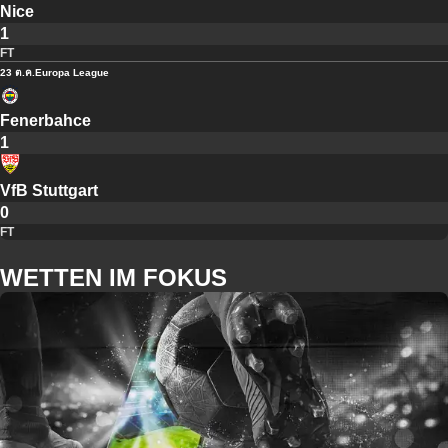
Nice
1
FT
23 ต.ค.
Europa League
Fenerbahce
1
VfB Stuttgart
0
FT
WETTEN IM FOKUS