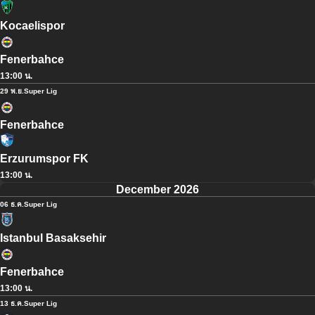
Kocaelispor
Fenerbahce
13:00 น.
29 พ.ย.
Super Lig
Fenerbahce
Erzurumspor FK
13:00 น.
December 2026
06 ธ.ค.
Super Lig
Istanbul Basaksehir
Fenerbahce
13:00 น.
13 ธ.ค.
Super Lig