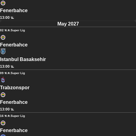
Fenerbahce
13:00 น.
May 2027
02 พ.ค.
Super Lig
Fenerbahce
Istanbul Basaksehir
13:00 น.
09 พ.ค.
Super Lig
Trabzonspor
Fenerbahce
13:00 น.
16 พ.ค.
Super Lig
Fenerbahce