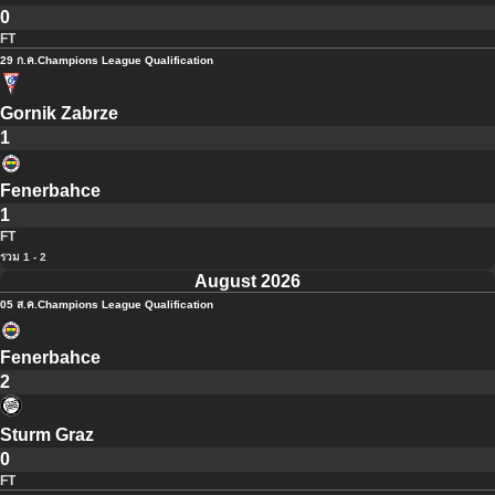
0
FT
29 ก.ค.
Champions League Qualification
Gornik Zabrze
1
Fenerbahce
1
FT
รวม 1 - 2
August 2026
05 ส.ค.
Champions League Qualification
Fenerbahce
2
Sturm Graz
0
FT