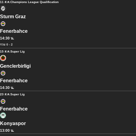
11 ส.ค.
Champions League Qualification
Sturm Graz
Fenerbahce
14:30 น.
รวม 0 - 2
15 ส.ค.
Super Lig
Genclerbirligi
Fenerbahce
14:30 น.
23 ส.ค.
Super Lig
Fenerbahce
Konyaspor
13:00 น.