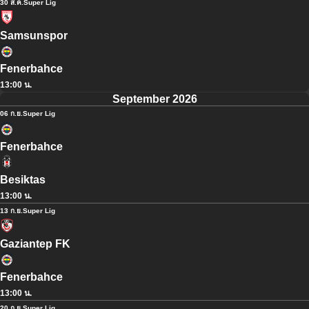
30 ส.ค.
Super Lig
Samsunspor
Fenerbahce
13:00 น.
September 2026
06 ก.ย.
Super Lig
Fenerbahce
Besiktas
13:00 น.
13 ก.ย.
Super Lig
Gaziantep FK
Fenerbahce
13:00 น.
20 ก.ย.
Super Lig