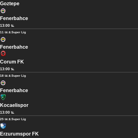
Goztepe
Fenerbahce
13:00 น.
11 เม.ย.
Super Lig
Fenerbahce
Corum FK
13:00 น.
18 เม.ย.
Super Lig
Fenerbahce
Kocaelispor
13:00 น.
25 เม.ย.
Super Lig
Erzurumspor FK