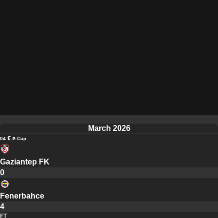
March 2026
04 มี.ค.
Cup
Gaziantep FK
0
Fenerbahce
4
FT