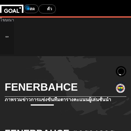
สด
ตั๋ว
FENERBAHCE
ภาพรวม
ข่าว
การแข่งขัน
ทีม
ตารางคะแนน
ผู้เล่นชั้นนำ