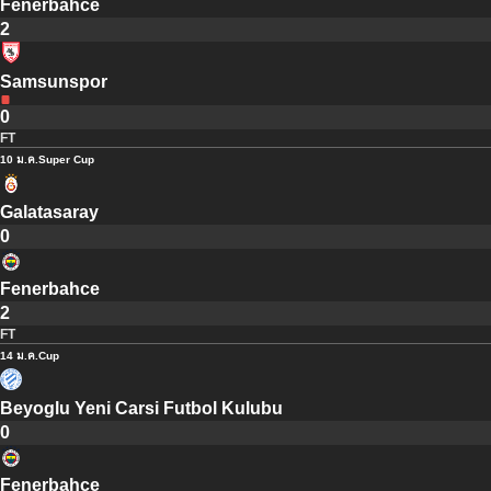
Fenerbahce
2
Samsunspor
0
FT
10 ม.ค.
Super Cup
Galatasaray
0
Fenerbahce
2
FT
14 ม.ค.
Cup
Beyoglu Yeni Carsi Futbol Kulubu
0
Fenerbahce