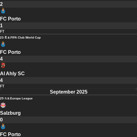
2
FC Porto
1
FT
23 มิ.ย.
FIFA Club World Cup
FC Porto
4
Al Ahly SC
4
FT
September 2025
25 ก.ย.
Europa League
Salzburg
0
FC Porto