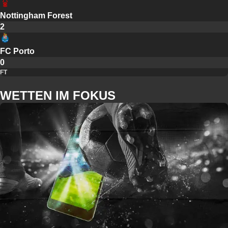
Nottingham Forest
2
FC Porto
0
FT
WETTEN IM FOKUS