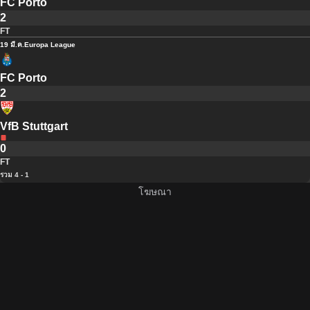
FC Porto
2
FT
19 มี.ค.
Europa League
FC Porto
2
VfB Stuttgart
0
FT
รวม 4 - 1