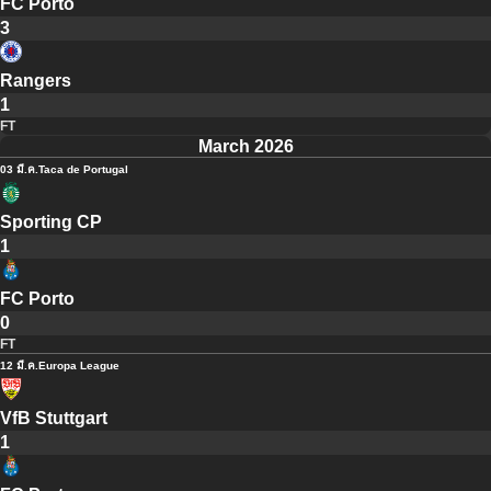
FC Porto
3
Rangers
1
FT
March 2026
03 มี.ค.
Taca de Portugal
Sporting CP
1
FC Porto
0
FT
12 มี.ค.
Europa League
VfB Stuttgart
1