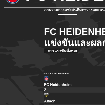
ภาพรวม
การแข่งขัน
ทีม
ตารางคะแนน
FC HEIDENHE
แข่งขันและผล
การแข่งขันทั้งหมด
04 ก.ค.
Club Friendlies
FC Heidenheim
2
Altach