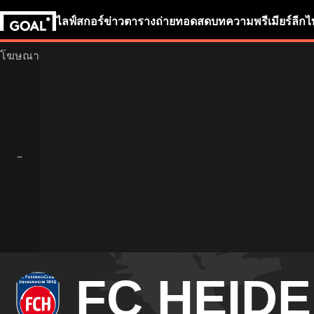
ไลฟ์สกอร์
ข่าว
ตารางถ่ายทอดสด
บทความ
พรีเมียร์ลีก
ไ
FC HEID