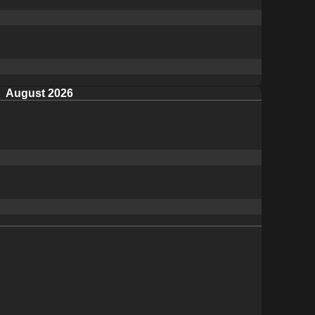
August 2026