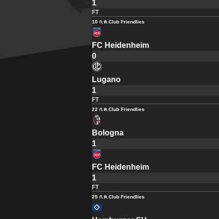
1
FT
10 ก.ค.
Club Friendlies
FC Heidenheim
0
Lugano
1
FT
22 ก.ค.
Club Friendlies
Bologna
1
FC Heidenheim
1
FT
25 ก.ค.
Club Friendlies