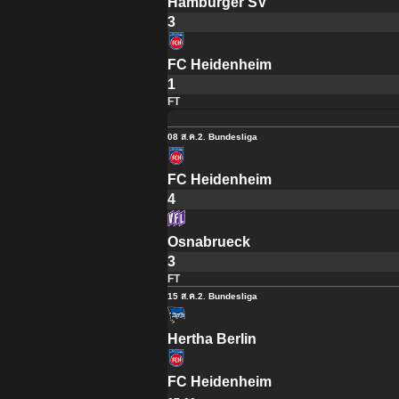
Hamburger SV
3
FC Heidenheim
1
FT
08 ส.ค.
2. Bundesliga
FC Heidenheim
4
Osnabrueck
3
FT
15 ส.ค.
2. Bundesliga
Hertha Berlin
FC Heidenheim