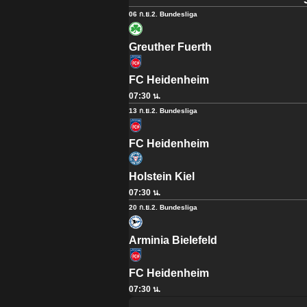
06 ก.ย.
2. Bundesliga
Greuther Fuerth
FC Heidenheim
07:30 น.
13 ก.ย.
2. Bundesliga
FC Heidenheim
Holstein Kiel
07:30 น.
20 ก.ย.
2. Bundesliga
Arminia Bielefeld
FC Heidenheim
07:30 น.