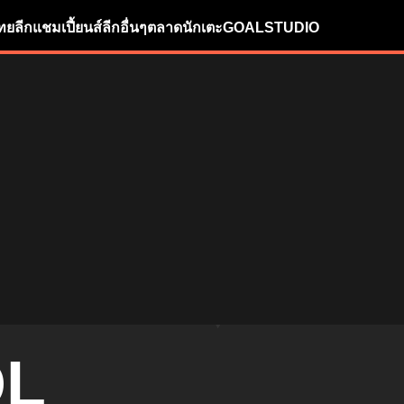
ทยลีก
แชมเปี้ยนส์ลีก
อื่นๆ
ตลาดนักเตะ
GOALSTUDIO
OL