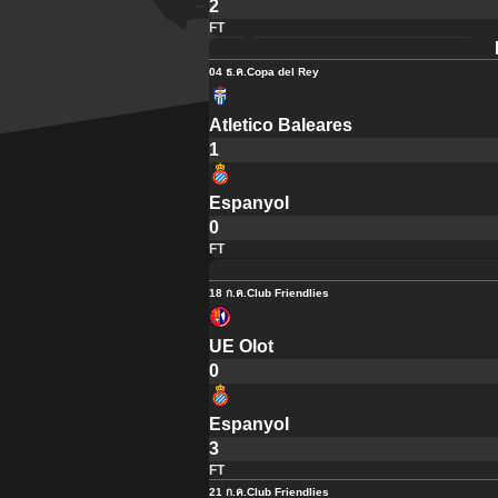
2
FT
04 ธ.ค.
Copa del Rey
Atletico Baleares
1
Espanyol
0
FT
18 ก.ค.
Club Friendlies
UE Olot
0
Espanyol
3
FT
21 ก.ค.
Club Friendlies