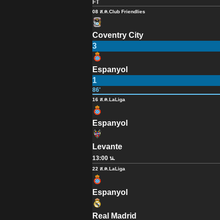
FT
08 ส.ค.
Club Friendlies
Coventry City
3
Espanyol
1
86'
16 ส.ค.
LaLiga
Espanyol
Levante
13:00 น.
22 ส.ค.
LaLiga
Espanyol
Real Madrid