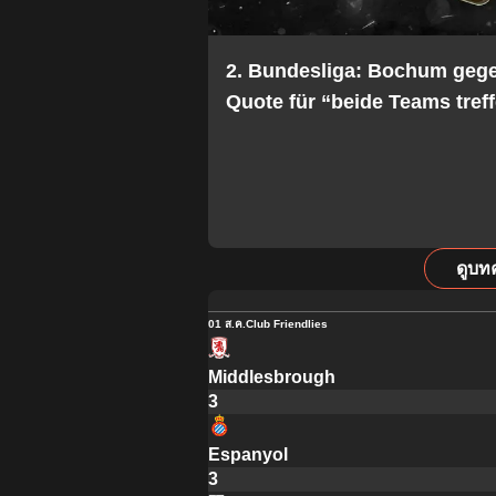
2. Bundesliga: Bochum geg
Quote für “beide Teams treff
ดูบท
01 ส.ค.
Club Friendlies
Middlesbrough
3
Espanyol
3