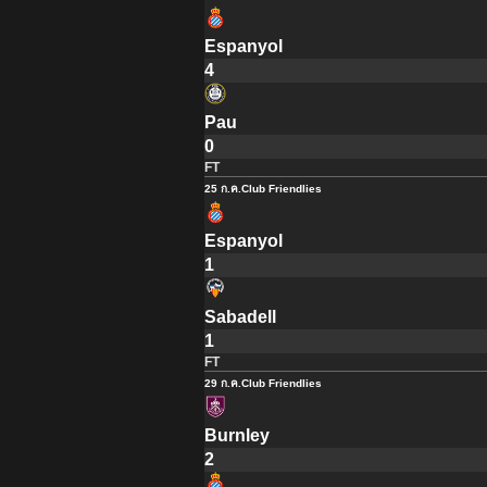
Espanyol
4
Pau
0
FT
25 ก.ค.
Club Friendlies
Espanyol
1
Sabadell
1
FT
29 ก.ค.
Club Friendlies
Burnley
2