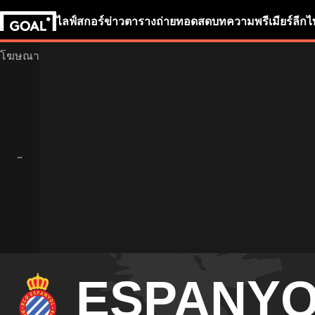
ไลฟ์สกอร์
ข่าว
ตารางถ่ายทอดสด
บทความ
พรีเมียร์ลีก
ไ
ESPANY