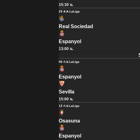
15:30 น.
29 ส.ค.
LaLiga
Real Sociedad
Espanyol
13:00 น.
06 ก.ย.
LaLiga
Espanyol
Sevilla
15:00 น.
13 ก.ย.
LaLiga
Osasuna
Espanyol