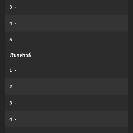
3
-
4
-
5
-
เรียกฟาวล์
1
-
2
-
3
-
4
-