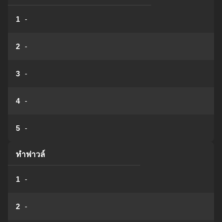
1
-
2
-
3
-
4
-
5
-
ทำฟาวล์
1
-
2
-