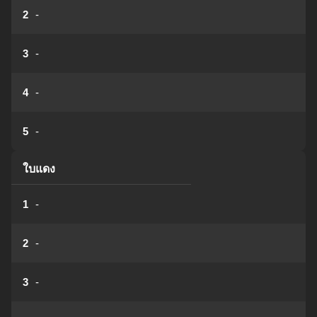
2
-
3
-
4
-
5
-
ใบแดง
1
-
2
-
3
-