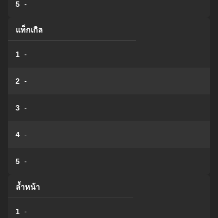
5
-
แท็กเกิล
1
-
2
-
3
-
4
-
5
-
ล้ำหน้า
1
-