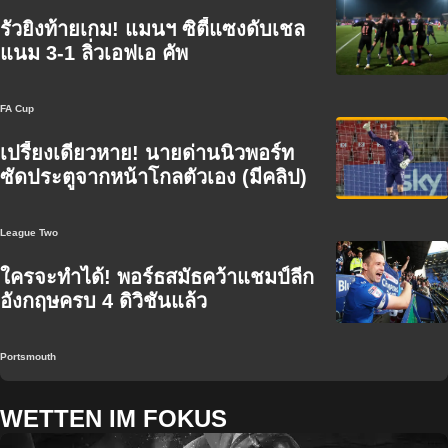
รัวยิงท้ายเกม! แมนฯ ซิตี้แซงดับเชล
แนม 3-1 ลิ่วเอฟเอ คัพ
FA Cup
เปรี้ยงเดียวหาย! นายด่านนิวพอร์ท
ซัดประตูจากหน้าโกลตัวเอง (มีคลิป)
League Two
ใครจะทำได้! พอร์ธสมัธคว้าแชมป์ลีก
อังกฤษครบ 4 ดิวิชันแล้ว
Portsmouth
WETTEN IM FOKUS