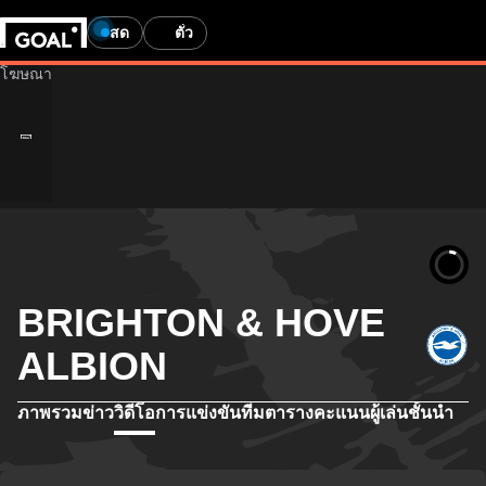
สด
ตั๋ว
BRIGHTON & HOVE
ALBION
ภาพรวม
ข่าว
วิดีโอ
การแข่งขัน
ทีม
ตารางคะแนน
ผู้เล่นชั้นนำ